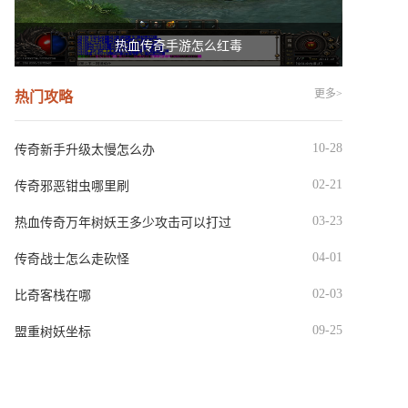
热血传奇手游怎么红毒
更多>
热门攻略
10-28
传奇新手升级太慢怎么办
02-21
传奇邪恶钳虫哪里刷
03-23
热血传奇万年树妖王多少攻击可以打过
04-01
传奇战士怎么走砍怪
02-03
比奇客栈在哪
09-25
盟重树妖坐标