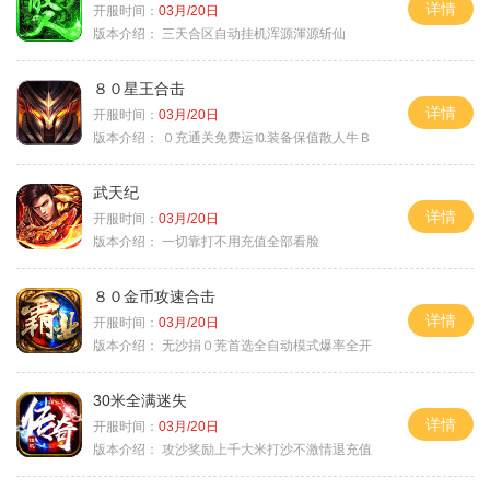
详情
开服时间：
03月/20日
版本介绍：
三天合区自动挂机浑源渾源斩仙
８０星王合击
详情
开服时间：
03月/20日
版本介绍：
０充通关免费运⒑装备保值散人牛Ｂ
武天纪
详情
开服时间：
03月/20日
版本介绍：
一切靠打不用充值全部看脸
８０金币攻速合击
详情
开服时间：
03月/20日
版本介绍：
无沙捐０茺首选全自动模式爆率全开
30米全满迷失
详情
开服时间：
03月/20日
版本介绍：
攻沙奖励上千大米打沙不激情退充值