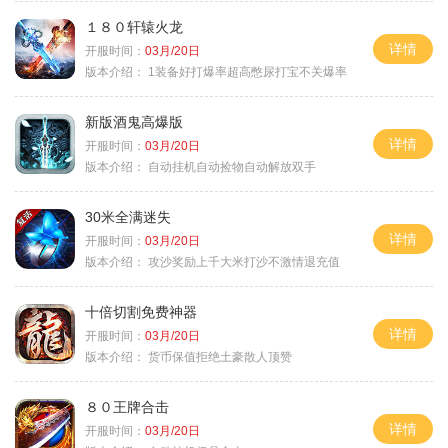
１８０轩辕火龙
详情
开服时间：
03月/20日
版本介绍：
1装备好打爆率超高憋尿打宝不关爆率
新版酒鬼高爆版
详情
开服时间：
03月/20日
版本介绍：
自动挂机自动捡物自动解放双手
30米全满迷失
详情
开服时间：
03月/20日
版本介绍：
攻沙奖励上千大米打沙不激情退充值
十倍切割免费神器
详情
开服时间：
03月/20日
版本介绍：
货币保值拒绝土豪散人顶赞
８０王牌合击
详情
开服时间：
03月/20日