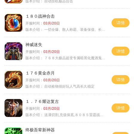
版本介绍：
自动挂机极品合击
１８０战神合击
详情
开服时间：
03月/20日
版本介绍：
一切全爆、散人称霸、装备保值、长期耐玩
神威迷失
详情
开服时间：
03月/20日
版本介绍：
７６８大极品超变专属暗黑化魔酒鬼微变合击火
１７６黄金赤月
详情
开服时间：
03月/20日
版本介绍：
自动捡物很好玩人气高长久稳定
１．７６耀达复古
详情
开服时间：
03月/20日
版本介绍：
送满切割,充值保底,８０８５雷霆战神微变
终极吾辈新神器