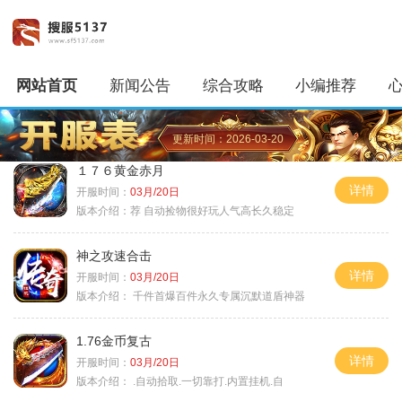
网站首页
新闻公告
综合攻略
小编推荐
更新时间：2026-03-20
１７６黄金赤月
详情
开服时间：
03月/20日
版本介绍：
荐 自动捡物很好玩人气高长久稳定
神之攻速合击
详情
开服时间：
03月/20日
版本介绍：
千件首爆百件永久专属沉默道盾神器
1.76金币复古
详情
开服时间：
03月/20日
版本介绍：
.自动拾取.一切靠打.内置挂机.自